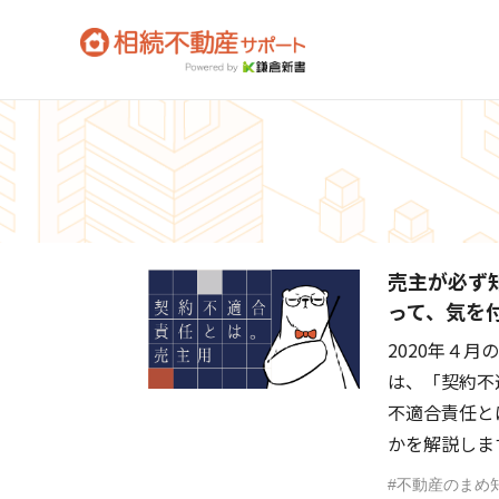
Deprecated: Constant FILTER_SANITIZE_STRING is deprecat
相続不動産サポート
コラム
不動産のまめ
売主が必ず
って、気を
2020年４
は、「契約不
不適合責任と
かを解説します
不動産のまめ