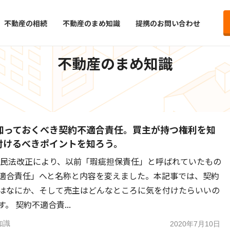
ed in /var/www/html/wp-content/plugins/block-lab/php/adm
不動産の相続
不動産のまめ知識
提携のお問い合わせ
知識
不動産のまめ知識
知っておくべき契約不適合責任。買主が持つ権利を知
付けるべきポイントを知ろう。
月の民法改正により、以前「瑕疵担保責任」と呼ばれていたもの
適合責任」へと名称と内容を変えました。本記事では、契約
はなにか、そして売主はどんなところに気を付けたらいいの
。 契約不適合責...
知識
2020年7月10日